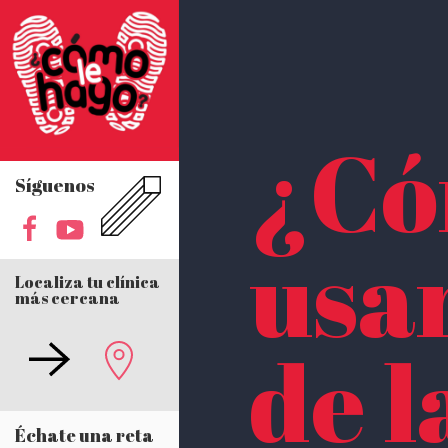
¿Có
Síguenos
usa
Localiza tu clínica
más cercana
de 
Échate una reta