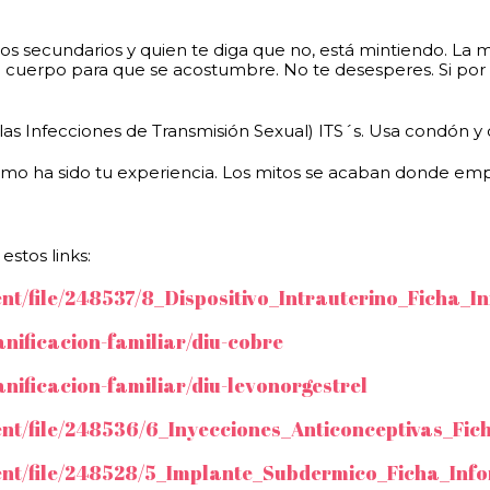
s secundarios y quien te diga que no, está mintiendo. La 
tu cuerpo para que se acostumbre. No te desesperes. Si po
s Infecciones de Transmisión Sexual) ITS´s. Usa condón y
mo ha sido tu experiencia. Los mitos se acaban donde emp
stos links:
t/file/248537/8_Dispositivo_Intrauterino_Ficha_In
nificacion-familiar/diu-cobre
nificacion-familiar/diu-levonorgestrel
t/file/248536/6_Inyecciones_Anticonceptivas_Fic
nt/file/248528/5_Implante_Subdermico_Ficha_Info