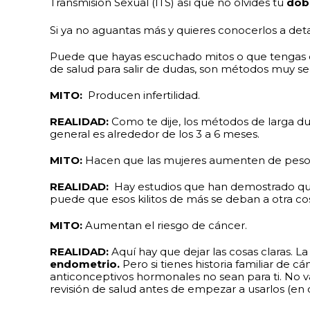
Transmisión Sexual (ITS) así que no olvides tu
dob
Si ya no aguantas más y quieres conocerlos a det
Puede que hayas escuchado mitos o que tengas du
de salud para salir de dudas, son métodos muy s
MITO:
Producen infertilidad.
REALIDAD:
Como te dije, los métodos de larga du
general es alrededor de los 3 a 6 meses.
MITO:
Hacen que las mujeres aumenten de peso
REALIDAD:
Hay estudios que han demostrado que 
puede que esos kilitos de más se deban a otra co
MITO:
Aumentan el riesgo de cáncer.
REALIDAD:
Aquí hay que dejar las cosas claras. 
endometrio.
Pero si tienes historia familiar de
anticonceptivos hormonales no sean para ti. No v
revisión de salud antes de empezar a usarlos (en cl