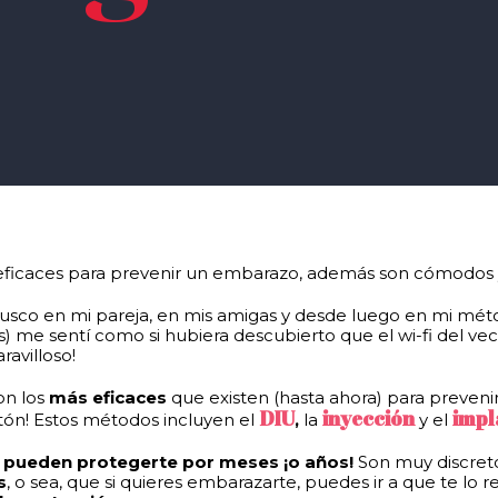
 eficaces para prevenir un embarazo, además son cómodos y
 busco en mi pareja, en mis amigas y desde luego en mi mé
és) me sentí como si hubiera descubierto que el wi-fi del 
ravilloso!
on los
más
eficaces
que existen (hasta ahora) para preveni
DIU
inyección
impl
tón! Estos métodos incluyen el
,
la
y el
 pueden protegerte por meses ¡o años!
Son muy discretos
s
, o sea, que si quieres embarazarte, puedes ir a que te lo 