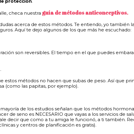
le protección
.
guía de métodos anticonceptivos
.
alle, checa nuestra
das acerca de estos métodos. Te entiendo, yo también las 
eguros. Aquí te dejo algunos de los que más he escuchado:
ración son reversibles. El tiempo en el que puedes embara
.
estos métodos no hacen que subas de peso. Así que primero
sa (como las papitas, por ejemplo).
La mayoría de los estudios señalan que los métodos hormon
 cáncer de seno es NECESARIO que vayas a los servicios de sa
ale decir que como a tu amiga le funcionó, a ti también. R
ínicas y centros de planificación es gratis).