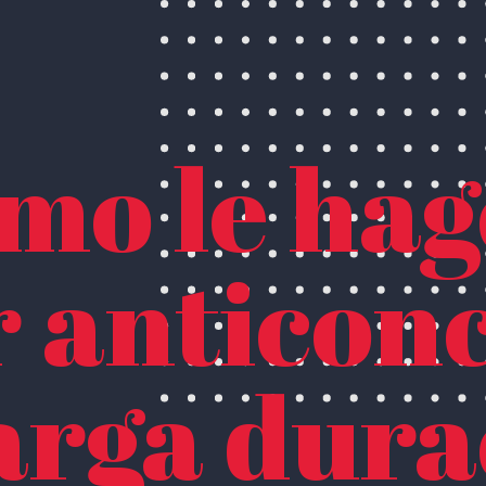
mo le hag
r anticon
larga dur