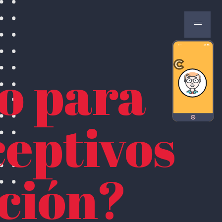
o para
ceptivos
ación?