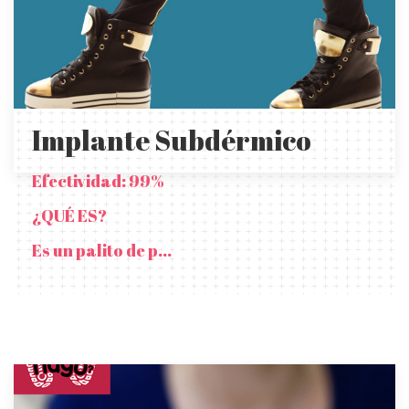
Implante Subdérmico
Efectividad: 99%
¿QUÉ ES?
Es un palito de p...