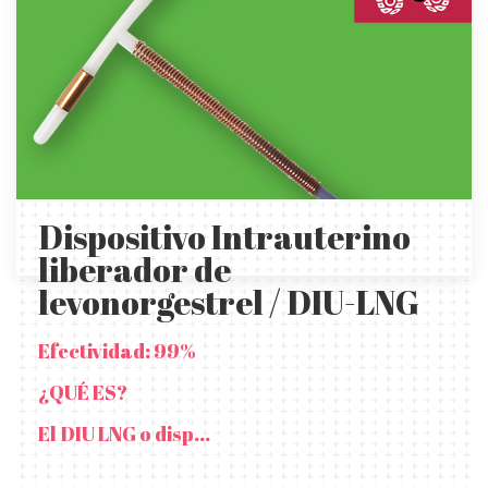
Dispositivo Intrauterino
liberador de
levonorgestrel / DIU-LNG
Efectividad: 99%
¿QUÉ ES?
El DIU LNG o disp...