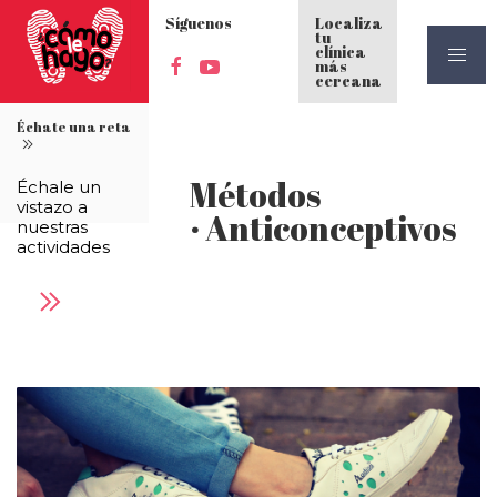
Síguenos
Localiza
tu
clínica
más
cercana
Échate una reta
Métodos
Échale un
vistazo a
· Anticonceptivos
nuestras
actividades