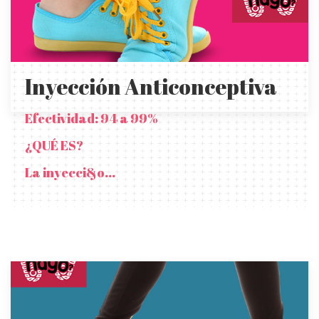
Inyección Anticonceptiva
Efectividad: 94 a 99%
¿QUÉ ES?
La inyecci&o...