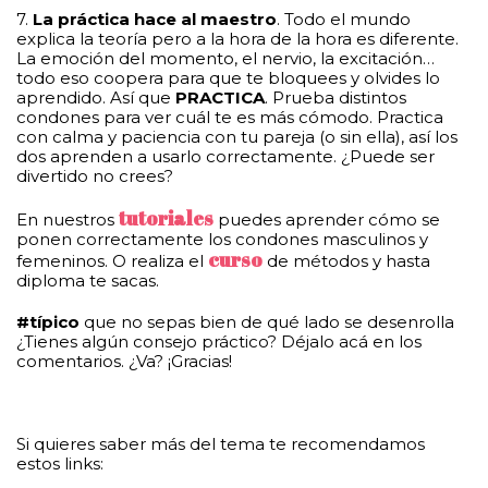
7.
La práctica hace al maestro
. Todo el mundo
explica la teoría pero a la hora de la hora es diferente.
La emoción del momento, el nervio, la excitación…
todo eso coopera para que te bloquees y olvides lo
aprendido. Así que
PRACTICA
. Prueba distintos
condones para ver cuál te es más cómodo. Practica
con calma y paciencia con tu pareja (o sin ella), así los
dos aprenden a usarlo correctamente. ¿Puede ser
divertido no crees?
tutoriales
En nuestros
puedes aprender
cómo se
ponen correctamente los condones masculinos y
curso
femeninos. O realiza el
de métodos y hasta
diploma te sacas.
#típico
que no sepas bien de qué lado se desenrolla
¿Tienes algún consejo práctico? Déjalo acá en los
comentarios. ¿Va? ¡Gracias!
Si quieres saber más del tema te recomendamos
estos links: