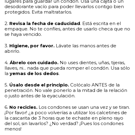
lugares para guardar un condón. Usa una cajita o un
desodorante vacío para poder llevarlos contigo bien
protegidos. Evita maltratarlos.
2.
Revisa la fecha de caducidad
. Está escrita en el
empaque. No te confíes, antes de usarlo checa que no
se haya vencido.
3.
Higiene, por favor
.
Lávate las manos antes de
abrirlo.
4.
Ábrelo con cuidado
.
No uses dientes, uñas, tijeras,
llaves, ni... nada que pueda romper el condón. Usa sólo
la
yemas de los dedos
.
5.
Úsalo desde el principio
.
Colócalo ANTES de la
penetración. No vale ponerlo a la mitad de la relación
o justo antes de la eyaculación.
6.
No recicles
.
Los condones se usan una vez y se tiran.
¡Por favor! ¿a poco volverías a utilizar los calcetines de
la cascarita de 3 horas que te echaste en pleno rayo
del sol, sin lavarlos? ¿No verdad? ¡Pues los condones
menos!