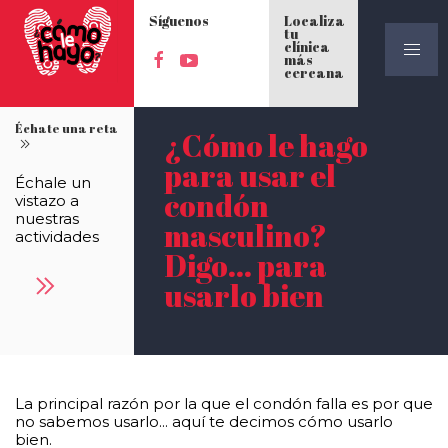
Síguenos
Localiza
tu
clínica
más
cercana
Échate una reta
¿Cómo le hago
para usar el
Échale un
condón
vistazo a
nuestras
masculino?
actividades
Digo... para
usarlo bien
La principal razón por la que el condón falla es por que
no sabemos usarlo... aquí te decimos cómo usarlo
bien.