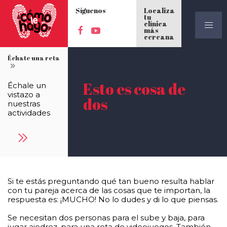
Síguenos
Localiza
tu
clínica
más
cercana
Échate una reta
Esto es cosa de
Échale un
vistazo a
dos
nuestras
actividades
Si te estás preguntando qué tan bueno resulta hablar
con tu pareja acerca de las cosas que te importan, la
respuesta es: ¡MUCHO! No lo dudes y di lo que piensas.
Se necesitan dos personas para el sube y baja, para
jugar ajedrez, para una reta de videojuegos. También