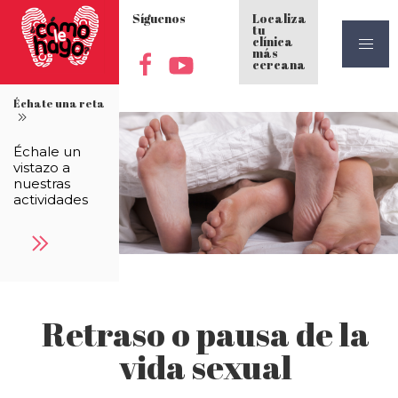
Síguenos
Localiza
tu
clínica
más
cercana
Échate una reta
Échale un
vistazo a
nuestras
actividades
Retraso o pausa de la
vida sexual